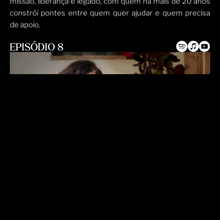
missão, liderança e legado, com quem há mais de 20 anos
constrói pontes entre quem quer ajudar e quem precisa
de apoio.
EPISÓDIO 8
ANA CLÁUDIA RUIZ
Neste episódio do ÍMAN, conversámos com Ana Cláudia
Ruiz, Diretora-Geral da Coca-Cola Portugal, sobre o seu
percurso internacional — do México a Portugal — e os