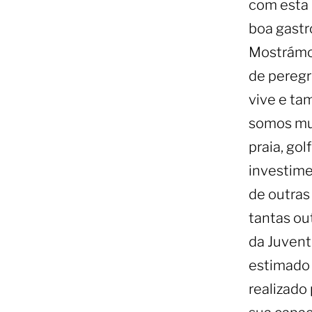
com esta 
boa gastr
Mostrámo
de peregr
vive e ta
somos mui
praia, gol
investime
de outras
tantas ou
da Juvent
estimado 
realizado