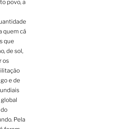
to povo, a
uantidade
ra quem cá
os que
, de sol,
r os
ilitação
igo e de
Mundiais
 global
udo
undo. Pela