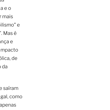
a e o
r mais
ilismo” e
”. Mas é
ança e
 impacto
lica, de
o da
e saíram
ugal, como
 apenas