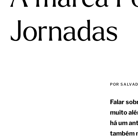
Jornadas
POR SALVAD
Falar sob
muito alé
há um ant
também n