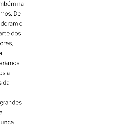
também na
amos. De
ederam o
arte dos
ores,
a
perámos
os a
s da
 grandes
a
nunca