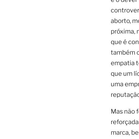
controver
aborto, m
próxima, 
que é con
também o 
empatia t
que um líd
uma empre
reputação
Mas não f
reforçada
marca, be