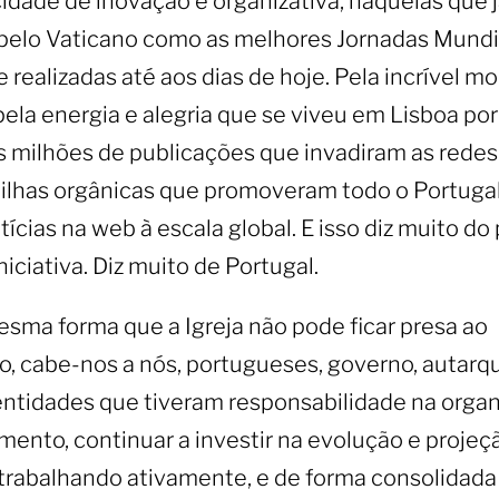
idade de inovação e organizativa, naquelas que 
 pelo Vaticano como as melhores Jornadas Mundi
 realizadas até aos dias de hoje. Pela incrível mo
ela energia e alegria que se viveu em Lisboa por
os milhões de publicações que invadiram as redes 
tilhas orgânicas que promoveram todo o Portugal
ícias na web à escala global. E isso diz muito do
niciativa. Diz muito de Portugal.
sma forma que a Igreja não pode ficar presa ao
o, cabe-nos a nós, portugueses, governo, autarqu
entidades que tiveram responsabilidade na orga
ento, continuar a investir na evolução e projeç
 trabalhando ativamente, e de forma consolidada