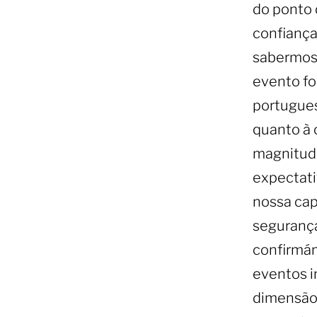
do ponto 
confianç
sabermos
evento fo
portugues
quanto à
magnitude
expectati
nossa cap
segurança
confirmám
eventos i
dimensão