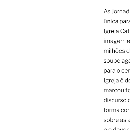
As Jornad
única par
Igreja Ca
imagem e 
milhões d
soube aga
para o ce
Igreja é 
marcou to
discurso 
forma com
sobre as 
e o dever