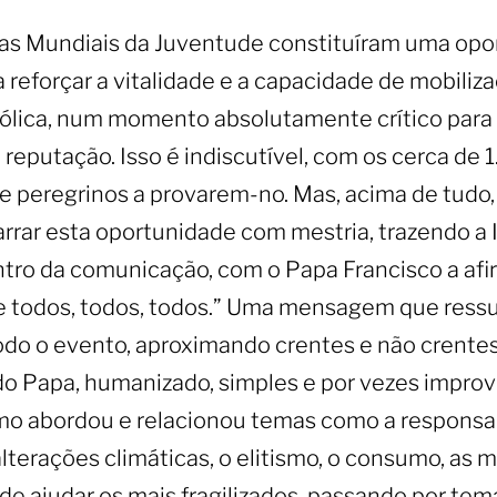
as Mundiais da Juventude constituíram uma opo
a reforçar a vitalidade e a capacidade de mobiliz
tólica, num momento absolutamente crítico para 
reputação. Isso é indiscutível, com os cerca de 1
e peregrinos a provarem-no. Mas, acima de tudo, 
rrar esta oportunidade com mestria, trazendo a 
ntro da comunicação, com o Papa Francisco a afi
de todos, todos, todos.” Uma mensagem que ress
do o evento, aproximando crentes e não crentes
do Papa, humanizado, simples e por vezes improvi
o abordou e relacionou temas como a responsa
alterações climáticas, o elitismo, o consumo, as 
 de ajudar os mais fragilizados, passando por tem