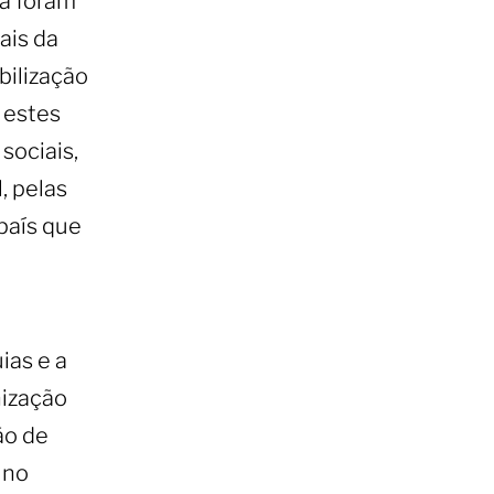
já foram
ais da
bilização
 estes
sociais,
, pelas
 país que
ias e a
nização
ão de
 no