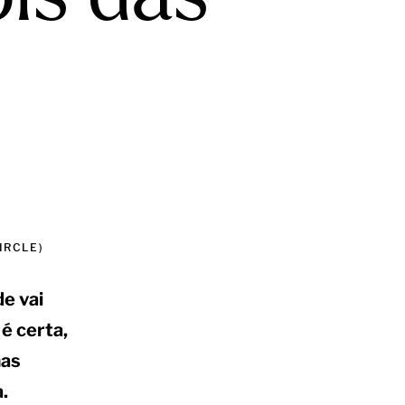
IRCLE)
e vai
é certa,
mas
.