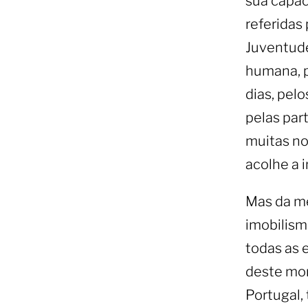
sua capac
referidas
Juventude
humana, p
dias, pel
pelas par
muitas not
acolhe a i
Mas da me
imobilism
todas as 
deste mom
Portugal,