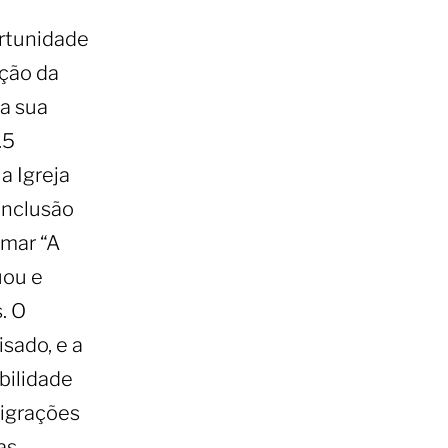
rtunidade
ação da
a sua
.5
a Igreja
Inclusão
rmar “A
uou e
. O
sado, e a
bilidade
migrações
as